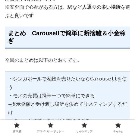
※安全面で心配がある方は、駅など
人通りの多い場所
を選
ぶと良いです
まとめ Carousellで簡単に断捨離＆小金稼
ぎ
今回のまとめは以下のとおりです。
・シンガポールで私物を売りたいならCarousellを使
う
・モノの売買は携帯一つで簡単にできる
→提示金額と受け渡し場所を決めてリスティングするだ
け
・チャットで楽しみながら交渉できる
・受け渡し場所は人通りの多いところがベター
古本屋
プライバシーポリシー
サイトマップ
Inquiry