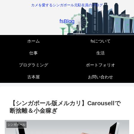
カメを愛するシンガポール元駐在員のブログ
fsBlog
ホーム
fsについて
仕事
生活
プログラミング
ポートフォリオ
古本屋
お問い合わせ
【シンガポール版メルカリ】Carousellで
断捨離＆小金稼ぎ
シンガポール