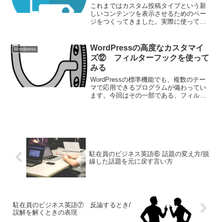
これまではカスタム投稿タイプという新
しいコンテンツを表示させるためのペー
ジをつくってきました。実際に使ってみ
ると、「投稿ページみたいに分類できる
ようにしたい！」といったニーズが出て
きます。そんなわけで、今回はカスタム
WordPressの高度なカスタマイ
Wordpress
分類をつくっていきたいと思います。
ズ⑫ フィルターフックを使って
みる
WordPressの標準機能でも、複数のテー
マで応用できるプログラムが備わってい
ます。今回はその一部である、フィルタ
ーフックを紹介したいと思います。
駐在員のビジネス英語⑥ 話題の変え方/脱
線した話題を元に戻す言い方
駐在員のビジネス英語⑦ 反論するとき/
誤解を解くときの表現