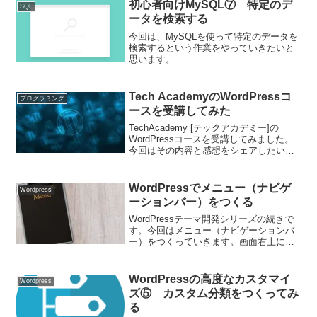
ければと思います。
初心者向けMySQL⑦ 特定のデ
SQL
ータを検索する
今回は、MySQLを使って特定のデータを
検索するという作業をやっていきたいと
思います。
Tech AcademyのWordPressコ
プログラミング
ースを受講してみた
TechAcademy [テックアカデミー]の
WordPressコースを受講してみました。
今回はその内容と感想をシェアしたいと
思います。
WordPressでメニュー（ナビゲ
Wordpress
ーションバー）をつくる
WordPressテーマ開発シリーズの続きで
す。今回はメニュー（ナビゲーションバ
ー）をつくっていきます。画面右上にメ
ニューが表示できるようにしていきま
す。前回同様にコードを共有しながら進
めていきますので、初心者の方も安心し
WordPressの高度なカスタマイ
Wordpress
て読み進めていただければと思います。
ズ⑤ カスタム分類をつくってみ
る