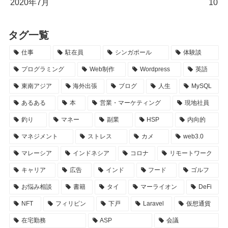
2020年7月
10
タグ一覧
仕事
駐在員
シンガポール
体験談
プログラミング
Web制作
Wordpress
英語
東南アジア
海外出張
ブログ
人生
MySQL
あるある
本
営業・マーケティング
現地社員
釣り
マネー
副業
HSP
内向的
マネジメント
ストレス
カメ
web3.0
マレーシア
インドネシア
コロナ
リモートワーク
キャリア
広告
インド
フード
ゴルフ
お悩み相談
書籍
タイ
マーライオン
DeFi
NFT
フィリピン
下戸
Laravel
仮想通貨
在宅勤務
ASP
会議