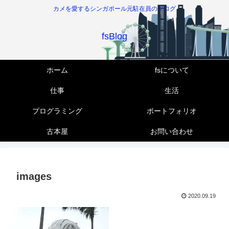
カメを愛するシンガポール元駐在員のブログ
fsBlog
ホーム
fsについて
仕事
生活
プログラミング
ポートフォリオ
古本屋
お問い合わせ
images
2020.09.19