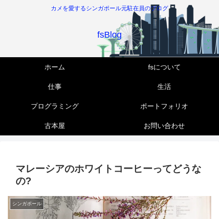
カメを愛するシンガポール元駐在員のブログ
fsBlog
ホーム
fsについて
仕事
生活
プログラミング
ポートフォリオ
古本屋
お問い合わせ
マレーシアのホワイトコーヒーってどうな
の?
シンガポール