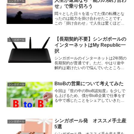
人生が退屈なら「能力の掛け合わ
シンガポール
ルーパーの美味しい食べ方』を解説した
せ」で乗り切ろう
いと思います。
悶々とした日々を送ってた僕の転機とな
ったのは能力を掛け合わせたことです。
この「掛け合わせ」で人生は驚くほど好
転しますそんなわけで今回は『掛け合わ
すことで人生が変わる！』という話を展
開していきたいと思います。
【長期契約不要】シンガポールの
シンガポール
インターネットはMy Republic一
択
シンガポールのインターネットは2年間の
長期契約が普通です。ただ、やはり途中
解約は避けたいので悩んでいたところ、
会社のスタッフが月単位での契約ができ
るブロードバンドサービス、My Republic
を紹介してくれました。
BtoBの営業について考えてみた
シンガポール
今回は『世の中のBtoB認知度』を少しで
も上げるため、僕がBtoB企業で仕事をす
る中で感じたことをシェアしていきたい
と思います。
シンガポール発 オススメ手土産
シンガポール
5選
シンガポール発 オススメ手土産５選を