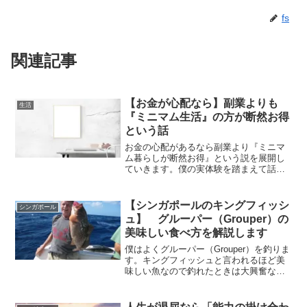
fs
関連記事
【お金が心配なら】副業よりも
生活
『ミニマム生活』の方が断然お得
という話
お金の心配があるなら副業より『ミニマ
ム暮らしが断然お得』という説を展開し
ていきます。僕の実体験を踏まえて話し
ていきますので、お金に不安がある方副
業をしている/検討されている方の参考に
なれば幸いです。
【シンガポールのキングフィッシ
シンガポール
ュ】 グルーパー（Grouper）の
美味しい食べ方を解説します
僕はよくグルーパー（Grouper）を釣りま
す。キングフィッシュと言われるほど美
味しい魚なので釣れたときは大興奮なの
ですが、たまに釣れすぎることが。。。
その度にいろんな料理を試してみまし
た。実際に僕が料理してみて感じた『グ