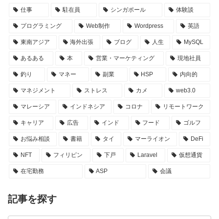
仕事
駐在員
シンガポール
体験談
プログラミング
Web制作
Wordpress
英語
東南アジア
海外出張
ブログ
人生
MySQL
あるある
本
営業・マーケティング
現地社員
釣り
マネー
副業
HSP
内向的
マネジメント
ストレス
カメ
web3.0
マレーシア
インドネシア
コロナ
リモートワーク
キャリア
広告
インド
フード
ゴルフ
お悩み相談
書籍
タイ
マーライオン
DeFi
NFT
フィリピン
下戸
Laravel
仮想通貨
在宅勤務
ASP
会議
記事を探す